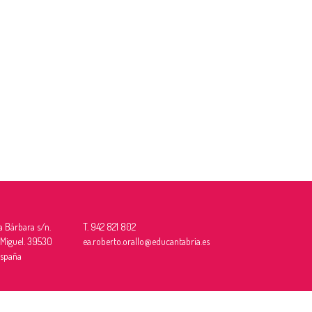
a Bárbara s/n.
T. 942 821 802
 Miguel. 39530
ea.roberto.orallo@educantabria.es
España