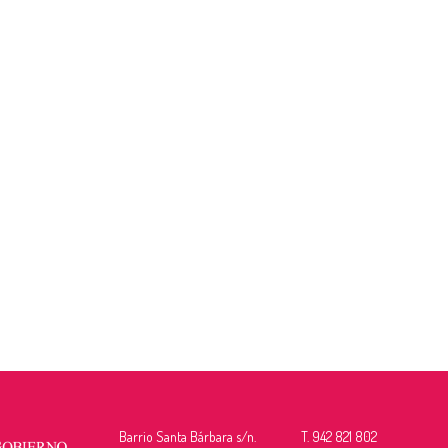
Barrio Santa Bárbara s/n.
T. 942 821 802