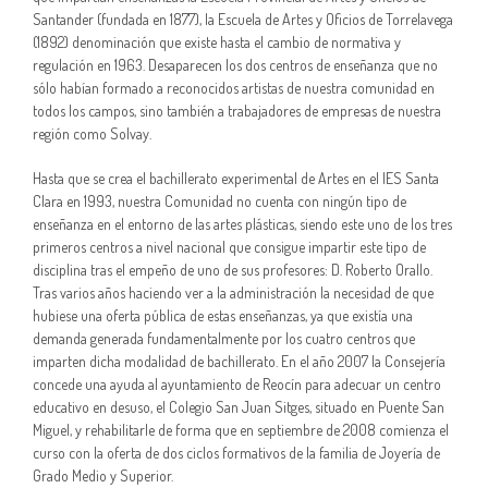
Santander (fundada en 1877), la Escuela de Artes y Oficios de Torrelavega
(1892) denominación que existe hasta el cambio de normativa y
regulación en 1963. Desaparecen los dos centros de enseñanza que no
sólo habían formado a reconocidos artistas de nuestra comunidad en
todos los campos, sino también a trabajadores de empresas de nuestra
región como Solvay.
Hasta que se crea el bachillerato experimental de Artes en el IES Santa
Clara en 1993, nuestra Comunidad no cuenta con ningún tipo de
enseñanza en el entorno de las artes plásticas, siendo este uno de los tres
primeros centros a nivel nacional que consigue impartir este tipo de
disciplina tras el empeño de uno de sus profesores: D. Roberto Orallo.
Tras varios años haciendo ver a la administración la necesidad de que
hubiese una oferta pública de estas enseñanzas, ya que existía una
demanda generada fundamentalmente por los cuatro centros que
imparten dicha modalidad de bachillerato. En el año 2007 la Consejería
concede una ayuda al ayuntamiento de Reocín para adecuar un centro
educativo en desuso, el Colegio San Juan Sitges, situado en Puente San
Miguel, y rehabilitarle de forma que en septiembre de 2008 comienza el
curso con la oferta de dos ciclos formativos de la familia de Joyería de
Grado Medio y Superior.