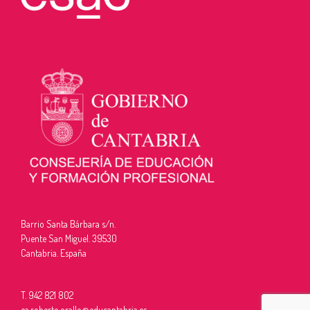
Barrio Santa Bárbara s/n.
Puente San Miguel. 39530
Cantabria. España
T. 942 821 802
ea.roberto.orallo@educantabria.es