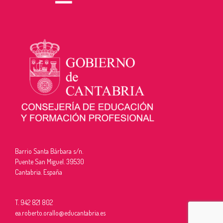
Barrio Santa Bárbara s/n.
Puente San Miguel. 39530
Cantabria. España
T. 942 821 802
ea.roberto.orallo@educantabria.es