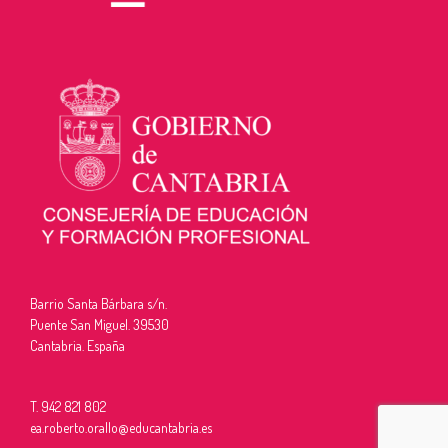
Barrio Santa Bárbara s/n.
Puente San Miguel. 39530
Cantabria. España
T. 942 821 802
ea.roberto.orallo@educantabria.es