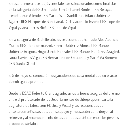
En esta primera fase los jóvenes talentos seleccionados como finalistas
en la categoría de ESO han sido Damián Daniel Bontea (IES Besaya),
Irene Cuevas Allende (IES Marqués de Santillana), Aitana Gutiérrez
Aguirre (IES Marqués de Santillana), Carla Jaramillo Irsheid (IES Lope de
Vega) y Jana Torres Micó (IES Lope de Vega).
En la categoría de Bachillerato, los seleccionados han sido Alba Aparicio
Murillo (IES Ocho de marzo), Emma Gutiérrez Alonso (IES Manuel
Gutiérrez Aragón), Hugo García González (IES Manuel Gutiérrez Aragón),
Laura Caviedes Vega (IES Bernardino de Escalante) y Mar Peña Romero
(IES Santa Clara).
El 5 de mayo se conocerán los ganadores de cada modalidad en el acto
de entrega de premios.
Desde la ESAC Roberto Orallo agradecemos la buena acogida del premio
entre el profesorado de los Departamentos de Dibujo que imparte la
asignatura de Educación Plástica y Visual y las relacionadas con
enseñanzas artísticas que, con su apoyo y motivación contribuyen al
refuerzo y al reconocimiento de las aptitudes artísticas entre los jóvenes
creadores cántabros.