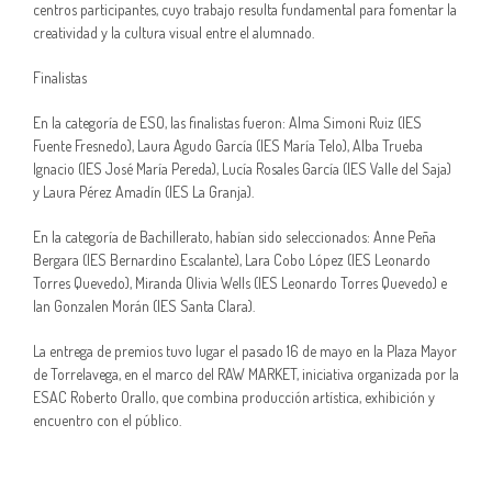
centros participantes, cuyo trabajo resulta fundamental para fomentar la
creatividad y la cultura visual entre el alumnado.
Finalistas
En la categoría de ESO, las finalistas fueron: Alma Simoni Ruiz (IES
Fuente Fresnedo), Laura Agudo García (IES María Telo), Alba Trueba
Ignacio (IES José María Pereda), Lucía Rosales García (IES Valle del Saja)
y Laura Pérez Amadín (IES La Granja).
En la categoría de Bachillerato, habían sido seleccionados: Anne Peña
Bergara (IES Bernardino Escalante), Lara Cobo López (IES Leonardo
Torres Quevedo), Miranda Olivia Wells (IES Leonardo Torres Quevedo) e
Ian Gonzalen Morán (IES Santa Clara).
La entrega de premios tuvo lugar el pasado 16 de mayo en la Plaza Mayor
de Torrelavega, en el marco del RAW MARKET, iniciativa organizada por la
ESAC Roberto Orallo, que combina producción artística, exhibición y
encuentro con el público.