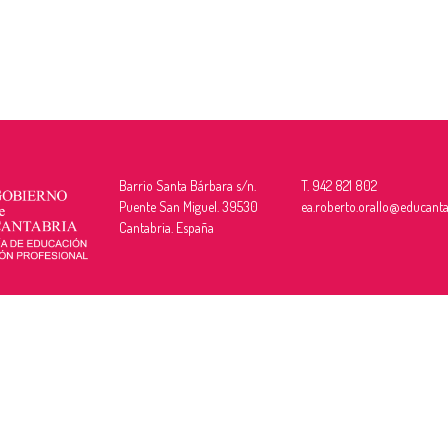
Barrio Santa Bárbara s/n.
T. 942 821 802
Puente San Miguel. 39530
ea.roberto.orallo@educanta
Cantabria. España