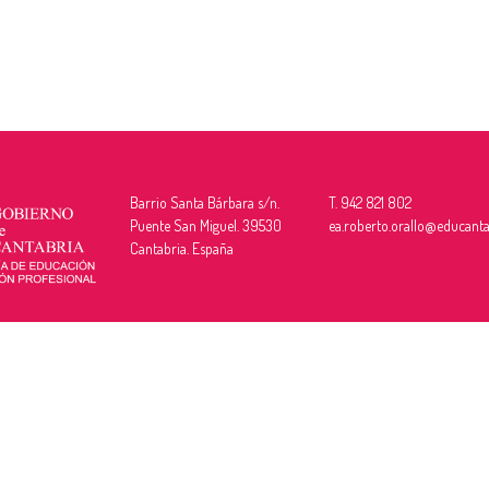
Barrio Santa Bárbara s/n.
T. 942 821 802
Puente San Miguel. 39530
ea.roberto.orallo@educanta
Cantabria. España