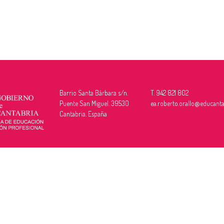
Barrio Santa Bárbara s/n.
T. 942 821 802
Puente San Miguel. 39530
ea.roberto.orallo@educanta
Cantabria. España