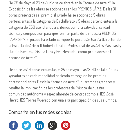
Del 25 de Mayo al 23 de Junio se celebrará en la Escuela de Arte nº1 la
Exposición de las obras seleccionadas en los PREMIOS LÁPIZ. De las 31
obras presentadas al premio el jurado ha seleccionado 5 obras
pertencientes a la categoría de Bachillerato y 5 obras pertencientes a la
categoría de ESO atendiendo a criterios como creatividad, calidad
técnica y composición para que formen parte de la muestra PREMIOS
LÁPIZ 2017. El jurado ha estado compuesto por Jesús García (Director de
la Escuela de Arte nº1) Roberto Orallo (Profesional de las Artes Plásticas) y
Juanjo Fuentes, Cristina Lara y Eva Mercadal como profesores de la
Escuela de Arte nº1.
De entre las 10 obras expuestas, el 25 de mayo a las 18:00 se fallarán los
ganadores de cada modalidad haciendo entrega de los premios
correspondientes. Desde la Escuela de Arte nº1 queremos agradecer y
resaltar la implicación de los profesores de Plástica de nuestra
comunidad autónoma y especialmente de centros como el IES José
Hierro, IES Torres Quevedo con una alta participación de sus alumnos.
Comparte en tus redes sociales