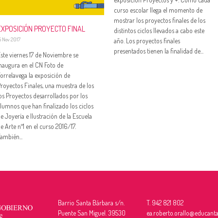
curso escolar llega el momento de
mostrar los proyectos finales de los
EXPOSICIÓN PROYECTO FINAL
distintos ciclos llevados a cabo este
5 Nov 2017
año. Los proyectos finales
presentados tienen la finalidad de...
ste viernes 17 de Noviembre se
naugura en el CN Foto de
orrelavega la exposición de
royectos Finales, una muestra de los
os Proyectos desarrollados por los
lumnos que han finalizado los ciclos
e Joyería e Ilustración de la Escuela
e Arte nº1 en el curso 2016/17.
ambién...
Barrio Santa Bárbara s/n.
T. 942 821 802
Puente San Miguel. 39530
ea.roberto.orallo@educanta