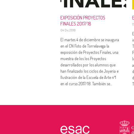
EXPOSICIÓN PROYECTOS
FINALES 2017/18
1
04 Dic 2018
E
El martes 4 de diciembre se inaugura
i
en el CN Foto de Torrelavega la
T
exposición de Proyectos Finales, una
P
muestra de los los Proyectos
l
desarrollados por los alumnos que
a
han finalizado los ciclos de Joyería e
d
Ilustración de la Escuela de Arte nº1
d
en el curso 2017/18. También se...
T