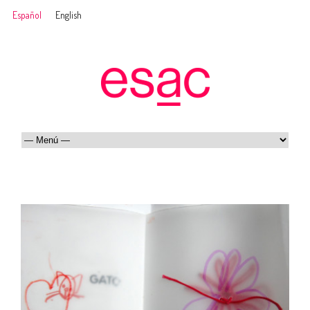
Español
English