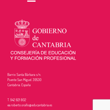
Barrio Santa Bárbara s/n.
Puente San Miguel. 39530
Cantabria. España
T. 942 821 802
ea.roberto.orallo@educantabria.es