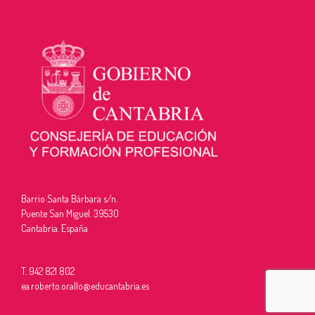
Barrio Santa Bárbara s/n.
Puente San Miguel. 39530
Cantabria. España
T. 942 821 802
ea.roberto.orallo@educantabria.es