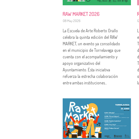
RAW MARKET 2026
08 May 2026
1
La Escuela de Arte Roberto Orallo
L
celebra la quinta edición del RAW
e
MARKET, un evento ya consolidado
T
en el municipio de Torrelavega que
d
cuenta con el acompañamiento y
d
apoyo organizativo del
T
Ayuntamiento. Esta iniciativa
d
refuerza la estrecha colaboración
o
entre ambas instituciones...
l