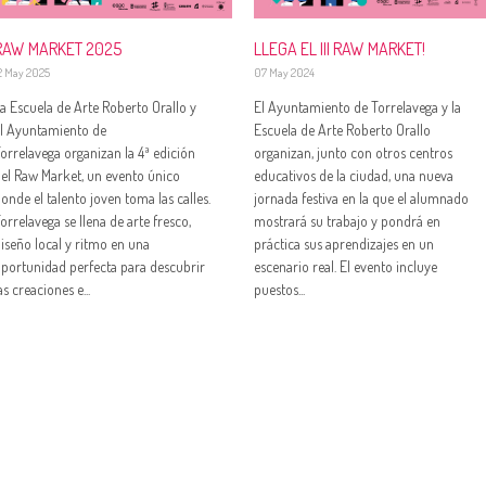
LLEGA EL III RAW MARKET!
RAW MARKET 2025
07 May 2024
2 May 2025
El Ayuntamiento de Torrelavega y la
a Escuela de Arte Roberto Orallo y
Escuela de Arte Roberto Orallo
l Ayuntamiento de
organizan, junto con otros centros
orrelavega organizan la 4ª edición
educativos de la ciudad, una nueva
el Raw Market, un evento único
jornada festiva en la que el alumnado
onde el talento joven toma las calles.
mostrará su trabajo y pondrá en
orrelavega se llena de arte fresco,
práctica sus aprendizajes en un
iseño local y ritmo en una
escenario real. El evento incluye
portunidad perfecta para descubrir
puestos...
as creaciones e...