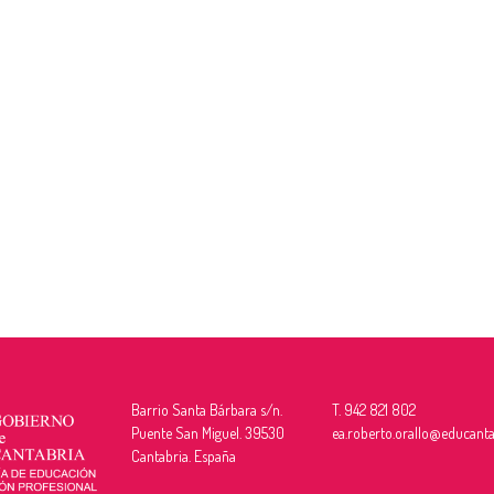
Barrio Santa Bárbara s/n.
T. 942 821 802
Puente San Miguel. 39530
ea.roberto.orallo@educanta
Cantabria. España