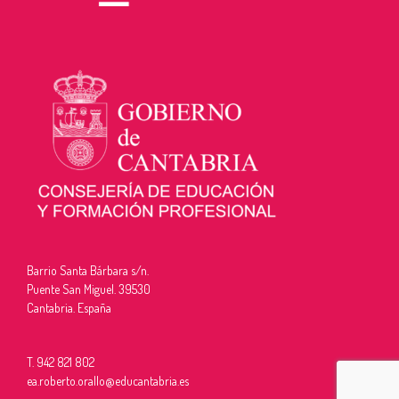
Barrio Santa Bárbara s/n.
Puente San Miguel. 39530
Cantabria. España
T. 942 821 802
ea.roberto.orallo@educantabria.es