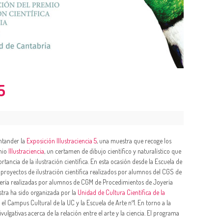
5
antander la
Exposición Illustraciencia 5
, una muestra que recoge los
emio
Illustraciencia
, un certamen de dibujo científico y naturalístico que
tancia de la ilustración científica. En esta ocasión desde la Escuela de
 proyectos de ilustración científica realizados por alumnos del CGS de
oyería realizadas por alumnos de CGM de Procedimientos de Joyería
estra ha sido organizada por la
Unidad de Cultura Científica de la
l Campus Cultural de la UC y la Escuela de Arte nº1. En torno a la
vulgativas acerca de la relación entre el arte y la ciencia. El programa