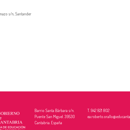
amazo s/n, Santander
Barrio Santa Bárbara s/n.
T. 942 821 802
Puente San Miguel. 39530
ea.roberto.orallo@educanta
Cantabria. España