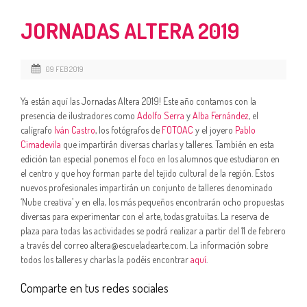
JORNADAS ALTERA 2019
09 FEB 2019
Ya están aquí las Jornadas Altera 2019! Este año contamos con la
presencia de ilustradores como
Adolfo Serra
y
Alba Fernández
, el
calígrafo
Iván Castro
, los fotógrafos de
FOTOAC
y el joyero
Pablo
Cimadevila
que impartirán diversas charlas y talleres. También en esta
edición tan especial ponemos el foco en los alumnos que estudiaron en
el centro y que hoy forman parte del tejido cultural de la región. Estos
nuevos profesionales impartirán un conjunto de talleres denominado
‘Nube creativa’ y en ella, los más pequeños encontrarán ocho propuestas
diversas para experimentar con el arte, todas gratuitas. La reserva de
plaza para todas las actividades se podrá realizar a partir del 11 de febrero
a través del correo altera@escueladearte.com. La información sobre
todos los talleres y charlas la podéis encontrar
aquí
.
Comparte en tus redes sociales