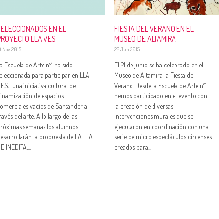
SELECCIONADOS EN EL
FIESTA DEL VERANO EN EL
PROYECTO LLA VES
MUSEO DE ALTAMIRA
9 Nov 2015
22 Jun 2015
a Escuela de Arte nº1 ha sido
El 21 de junio se ha celebrado en el
eleccionada para participar en LLA
Museo de Altamira la Fiesta del
ES, una iniciativa cultural de
Verano. Desde la Escuela de Arte nº1
inamización de espacios
hemos participado en el evento con
omerciales vacíos de Santander a
la creación de diversas
ravés del arte. A lo largo de las
intervenciones murales que se
róximas semanas los alumnos
ejecutaron en coordinación con una
esarrollarán la propuesta de LA LLA
serie de micro espectáculos circenses
E INÉDITA,...
creados para...