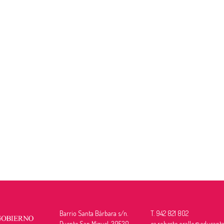
Barrio Santa Bárbara s/n.
T. 942 821 802
Puente San Miguel. 39530
ea.roberto.orallo@educanta