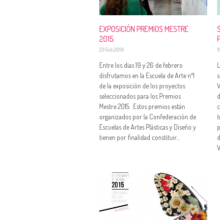
EXPOSICIÓN PREMIOS MESTRE
2015
23 Feb 2016
1
Entre los días 19 y 26 de febrero
L
disfrutamos en la Escuela de Arte nº1
s
de la exposición de los proyectos
V
seleccionados para los Premios
d
Mestre 2015. Estos premios están
c
organizados por la Confederación de
t
Escuelas de Artes Plásticas y Diseño y
p
tienen por finalidad constituir...
d
V