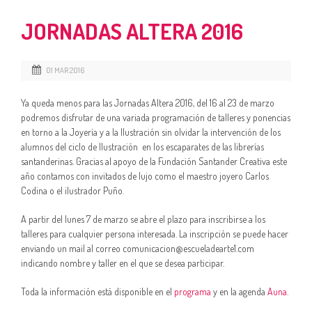
JORNADAS ALTERA 2016
01 MAR 2016
Ya queda menos para las Jornadas Altera 2016, del 16 al 23 de marzo
podremos disfrutar de una variada programación de talleres y ponencias
en torno a la Joyería y a la Ilustración sin olvidar la intervención de los
alumnos del ciclo de Ilustración en los escaparates de las librerías
santanderinas. Gracias al apoyo de la Fundación Santander Creativa este
año contamos con invitados de lujo como el maestro joyero Carlos
Codina o el ilustrador Puño.
A partir del lunes 7 de marzo se abre el plazo para inscribirse a los
talleres para cualquier persona interesada. La inscripción se puede hacer
enviando un mail al correo comunicacion@escueladearte1.com
indicando nombre y taller en el que se desea participar.
Toda la información está disponible en el
programa
y en la agenda
Auna
.