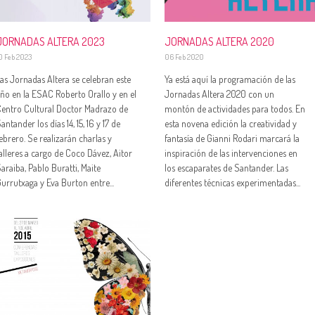
JORNADAS ALTERA 2023
JORNADAS ALTERA 2020
0 Feb 2023
06 Feb 2020
as Jornadas Altera se celebran este
Ya está aquí la programación de las
ño en la ESAC Roberto Orallo y en el
Jornadas Altera 2020 con un
entro Cultural Doctor Madrazo de
montón de actividades para todos. En
antander los días 14, 15, 16 y 17 de
esta novena edición la creatividad y
ebrero. Se realizarán charlas y
fantasía de Gianni Rodari marcará la
alleres a cargo de Coco Dávez, Aitor
inspiración de las intervenciones en
araiba, Pablo Buratti, Maite
los escaparates de Santander. Las
urrutxaga y Eva Burton entre...
diferentes técnicas experimentadas...