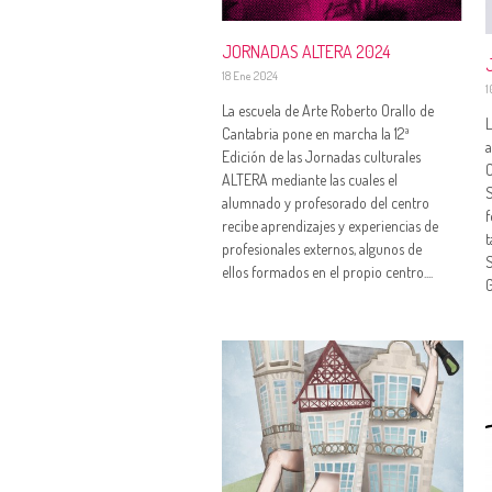
JORNADAS ALTERA 2024
18 Ene 2024
1
La escuela de Arte Roberto Orallo de
L
Cantabria pone en marcha la 12ª
a
Edición de las Jornadas culturales
C
ALTERA mediante las cuales el
S
alumnado y profesorado del centro
f
recibe aprendizajes y experiencias de
t
profesionales externos, algunos de
S
ellos formados en el propio centro....
G