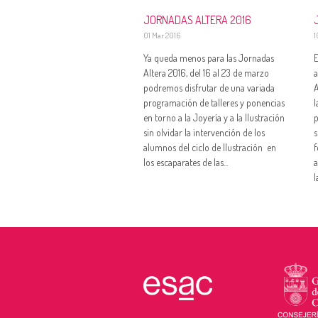
JORNADAS ALTERA 2016
01 Mar 2016
1
Ya queda menos para las Jornadas
Altera 2016, del 16 al 23 de marzo
a
podremos disfrutar de una variada
A
programación de talleres y ponencias
l
en torno a la Joyería y a la Ilustración
p
sin olvidar la intervención de los
s
alumnos del ciclo de Ilustración en
f
los escaparates de las...
a
l