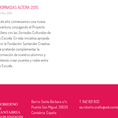
JORNADAS ALTERA 2015
0 Mar 2015
Este año comenzamos una nueva
ventura conjugando el Proyecto
ltera con las Jornadas Culturales de
a Escuela. En esta iniciativa apoyada
or la Fundación Santander Creativa
e pretende complementar la
ormación de nuestros alumnos y
demás crear puentes y redes entre
a Escuela...
Barrio Santa Bárbara s/n.
T. 942 821 802
Puente San Miguel. 39530
ea.roberto.orallo@educanta
Cantabria. España