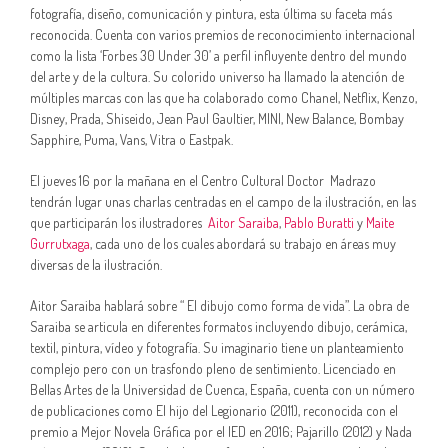
fotografía, diseño, comunicación y pintura, esta última su faceta más
reconocida. Cuenta con varios premios de reconocimiento internacional
como la lista ‘Forbes 30 Under 30’ a perfil influyente dentro del mundo
del arte y de la cultura. Su colorido universo ha llamado la atención de
múltiples marcas con las que ha colaborado como Chanel, Netflix, Kenzo,
Disney, Prada, Shiseido, Jean Paul Gaultier, MINI, New Balance, Bombay
Sapphire, Puma, Vans, Vitra o Eastpak.
El jueves 16 por la mañana en el Centro Cultural Doctor Madrazo
tendrán lugar unas charlas centradas en el campo de la ilustración, en las
que participarán los ilustradores
Aitor Saraiba
,
Pablo Buratti
y
Maite
Gurrutxaga
, cada uno de los cuales abordará su trabajo en áreas muy
diversas de la ilustración.
Aitor Saraiba hablará sobre “ El dibujo como forma de vida”. La obra de
Saraiba se articula en diferentes formatos incluyendo dibujo, cerámica,
textil, pintura, vídeo y fotografía. Su imaginario tiene un planteamiento
complejo pero con un trasfondo pleno de sentimiento. Licenciado en
Bellas Artes de la Universidad de Cuenca, España, cuenta con un número
de publicaciones como El hijo del Legionario (2011), reconocida con el
premio a Mejor Novela Gráfica por el IED en 2016; Pajarillo (2012) y Nada