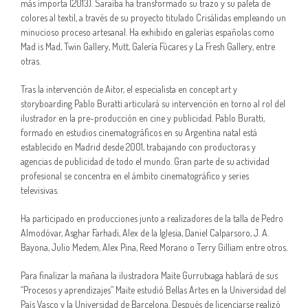
más importa (2013). Saraiba ha transformado su trazo y su paleta de
colores al textil, a través de su proyecto titulado Crisálidas empleando un
minucioso proceso artesanal. Ha exhibido en galerías españolas como
Mad is Mad, Twin Gallery, Mutt, Galería Fúcares y La Fresh Gallery, entre
otras.
Tras la intervención de Aitor, el especialista en concept art y
storyboarding Pablo Buratti articulará su intervención en torno al rol del
ilustrador en la pre-producción en cine y publicidad. Pablo Buratti,
formado en estudios cinematográficos en su Argentina natal está
establecido en Madrid desde 2001, trabajando con productoras y
agencias de publicidad de todo el mundo. Gran parte de su actividad
profesional se concentra en el ámbito cinematográfico y series
televisivas.
Ha participado en producciones junto a realizadores de la talla de Pedro
Almodóvar, Asghar Farhadi, Alex de la Iglesia, Daniel Calparsoro, J. A.
Bayona, Julio Medem, Alex Pina, Reed Morano o Terry Gilliam entre otros.
Para finalizar la mañana la ilustradora Maite Gurrutxaga hablará de sus
“Procesos y aprendizajes” Maite estudió Bellas Artes en la Universidad del
País Vasco y la Universidad de Barcelona. Después de licenciarse realizó