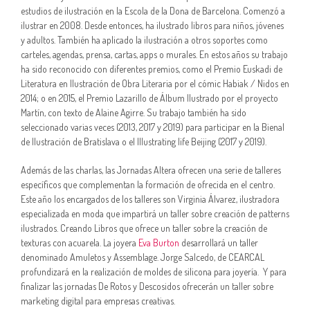
estudios de ilustración en la Escola de la Dona de Barcelona. Comenzó a
ilustrar en 2008. Desde entonces, ha ilustrado libros para niños, jóvenes
y adultos. También ha aplicado la ilustración a otros soportes como
carteles, agendas, prensa, cartas, apps o murales. En estos años su trabajo
ha sido reconocido con diferentes premios, como el Premio Euskadi de
Literatura en Ilustración de Obra Literaria por el cómic Habiak / Nidos en
2014; o en 2015, el Premio Lazarillo de Álbum Ilustrado por el proyecto
Martín, con texto de Alaine Agirre. Su trabajo también ha sido
seleccionado varias veces (2013, 2017 y 2019) para participar en la Bienal
de Ilustración de Bratislava o el Illustrating life Beijing (2017 y 2019).
Además de las charlas, las Jornadas Altera ofrecen una serie de talleres
específicos que complementan la formación de ofrecida en el centro.
Este año los encargados de los talleres son Virginia Álvarez, ilustradora
especializada en moda que impartirá un taller sobre creación de patterns
ilustrados. Creando Libros que ofrece un taller sobre la creación de
texturas con acuarela. La joyera
Eva Burton
desarrollará un taller
denominado Amuletos y Assemblage. Jorge Salcedo, de CEARCAL
profundizará en la realización de moldes de silicona para joyería. Y para
finalizar las jornadas De Rotos y Descosidos ofrecerán un taller sobre
marketing digital para empresas creativas.